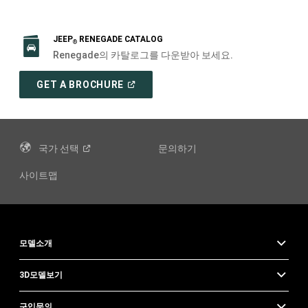
JEEP
RENEGADE CATALOG
®
Renegade의 카탈로그를 다운받아 보세요.
(
OPEN
GET A BROCHURE
IN
A
NEW
WINDOW
)
국가
선택
문의하기
사이트맵
모델소개
3D모델보기
구입문의