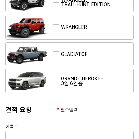
TRAIL HUNT EDITION
WRANGLER
TRAIL
HUNT
EDITION
WRANGLER
WRANGLER
GLADIATOR
GLADIATOR
GRAND CHEROKEE L
GRAND
3열 6인승
CHEROKEE
L
3
열
6
견적 요청
필수입력
인
승
이름