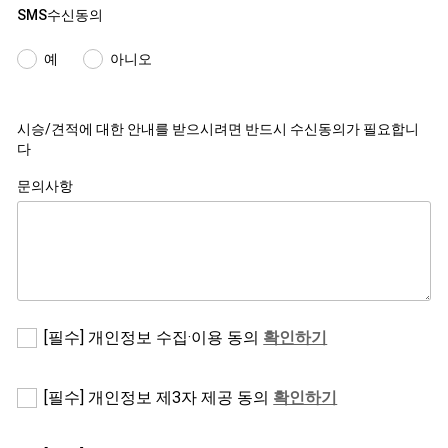
SMS수신동의
예
아니오
시승/견적에 대한 안내를 받으시려면 반드시 수신동의가 필요합니
다
문의사항
약
[필수] 개인정보 수집·이용 동의
확인하기
관
에
동
약
[필수] 개인정보 제3자 제공 동의
확인하기
의
관
해
에
주
동