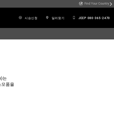
Find Your Country
시승신청
딜러찾기
JEEP 080-365-2470
n)는
소모품을