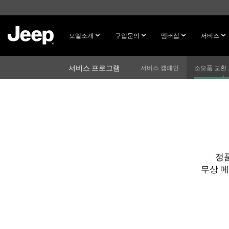
SKIP TO
MAIN
CONTENT
모델소개
구입문의
멤버십
서비스
서비스 프로그램
서비스 캠페인
소모품 교환
SKIP TO
NAVIGATION
정품
무상 