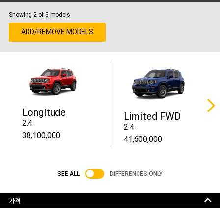
Showing
2
of 3 models
ADD/REMOVE MODELS
Longitude
Limited FWD
2.4
2.4
38,100,000
41,600,000
SEE ALL
DIFFERENCES ONLY
가격